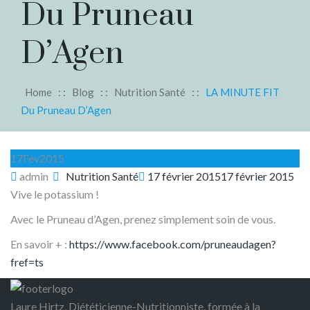
Du Pruneau
D’Agen
Home
: :
Blog
: :
Nutrition Santé
: :
LA MINUTE FIT
Du Pruneau D’Agen
17
Fév
2015
Author
Categories
Posted
admin
Nutrition Santé
17 février 2015
17 février 2015
on
Vive le potassium !
Avec le Pruneau d’Agen, prenez simplement soin de vous.
En savoir + :
https://www.facebook.com/pruneaudagen?
fref=ts
Laure Hirtz, Diététicienne-Nutritionniste, formée à la