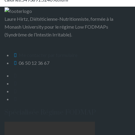
Laure Hirtz, Diététicienne-Nutritionniste, formée à la
Monash University pour le régime Low FODMAPs
(Syndrôme de l’Intestin Irritable).
Me contacter par formulaire
06 50 12 36 67
Spécialisée Régime FODMAP