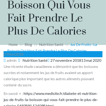
Boisson Qui Vous
Fait Prendre Le
Plus De Calories
Home
: :
Blog
: :
Nutrition Santé
: :
Jus De Fruits : La
Boisson Qui Vous Fait Prendre Le Plus De Calories
27
Nov
2018
Author
Categories
Posted
admin
Nutrition Santé
27 novembre 2018
13 mai 2020
on
Une récente étude canadienne a démontré que les boissons
sucrées et notamment les jus de fruits avaient un apport
calorique plus important que les autres aliments pouvant
contenir du sucre.
En savoir + :
https://www.medisite.fr/diabete-et-nutrition-
jus-de-fruits-la-boisson-qui-vous-fait-prendre-le-plus-de-
calories.5493891.524098.html