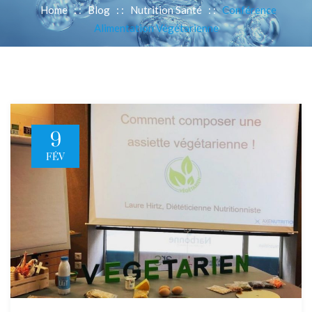
Home
: :
Blog
: :
Nutrition Santé
: :
Conférence
Alimentation Végétarienne
9
FÉV