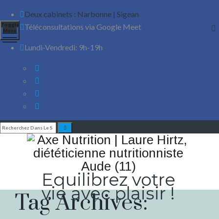
Deux cabinets : Narbonne | Sigean
Toggle
Téléconsultations via Google Meet
Menu
Lundi-Vendredi: 9h-19h
Equilibrez votre
vie avec plaisir !
Tag Archives: