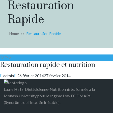
Restauration
Rapide
Home
: :
Restauration Rapide
26
Fév
Restauration rapide et nutrition
Author
Posted
admin
26 février 2014
27 février 2014
on
Laure Hirtz, Diététicienne-Nutritionniste, formée à la
Monash University pour le régime Low FODMAPs
(Syndrôme de l’Intestin Irritable).