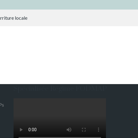
riture locale
Spécialisée Régime FODMAP
Ps