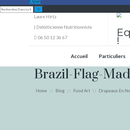
Open
Laure Hirtz
| Diététicienne Nutritionniste
Eq
!
06 50 12 36 67
Accueil
Particuliers
Brazil-Flag-Ma
Home
: :
Blog
: :
Food Art
: :
Drapeaux En Nou