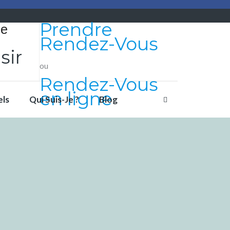
Prendre
Rendez-Vous
sir
ou
Rendez-Vous
en ligne
els
Qui Suis-Je ?
Blog