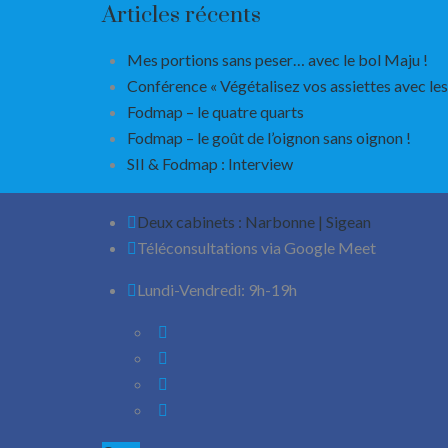
Articles récents
Mes portions sans peser… avec le bol Maju !
Conférence « Végétalisez vos assiettes avec le
Fodmap – le quatre quarts
Fodmap – le goût de l’oignon sans oignon !
SII & Fodmap : Interview
Deux cabinets : Narbonne | Sigean
Téléconsultations via Google Meet
Lundi-Vendredi: 9h-19h