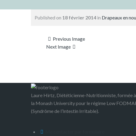
Published on
18 février 2014
in
Drapeaux en nour
Previous Image
Next Image
Laure Hirtz, Diététicienne-Nutritionniste, formée à
la Monash University pour le régime Low FODMA
(Syndrôme de l’Intestin Irritable).
Me contacter par formulaire